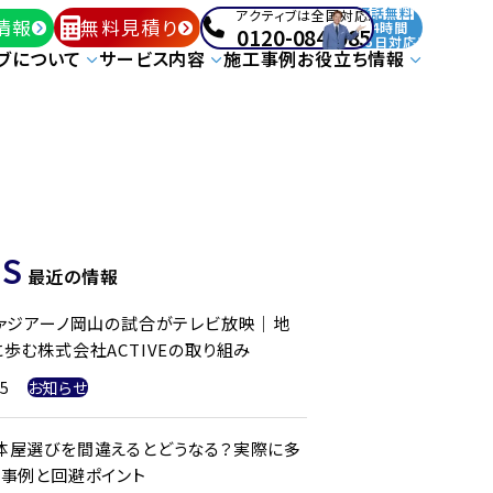
通話無料
アクティブは全国対応!
情報
無料見積り
24時間
0120-084-085
365日対応!
ブについて
サービス内容
施工事例
お役立ち情報
S
最近の情報
ファジアーノ岡山の試合がテレビ放映｜地
歩む株式会社ACTIVEの取り組み
25
お知らせ
体屋選びを間違えるとどうなる？実際に多
ル事例と回避ポイント