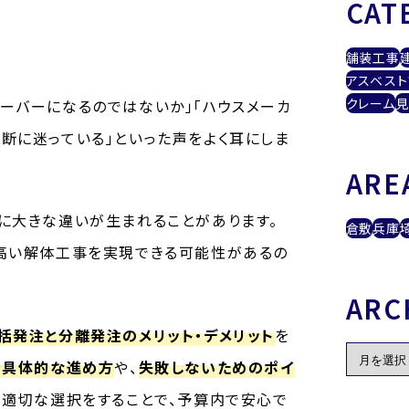
CAT
舗装工事
アスベスト
クレーム
見
ーバーになるのではないか」「ハウスメーカ
断に迷っている」といった声をよく耳にしま
ARE
に大きな違いが生まれることがあります。
倉敷
兵庫
高い解体工事を実現できる可能性があるの
ARC
括発注と分離発注のメリット・デメリット
を
の具体的な進め方
や、
失敗しないためのポイ
、適切な選択をすることで、予算内で安心で