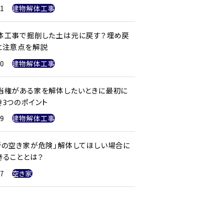
21
建物解体工事
体工事で掘削した土は元に戻す？埋め戻
と注意点を解説
20
建物解体工事
当権がある家を解体したいときに最初に
き3つのポイント
19
建物解体工事
所の空き家が危険」解体してほしい場合に
きることとは？
17
空き家