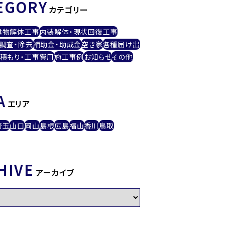
EGORY
カテゴリー
建物解体工事
内装解体・現状回復工事
調査・除去
補助金・助成金
空き家
各種届け出
積もり・工事費用
施工事例
お知らせ
その他
A
エリア
埼玉
山口
岡山
島根
広島
福山
香川
鳥取
HIVE
アーカイブ