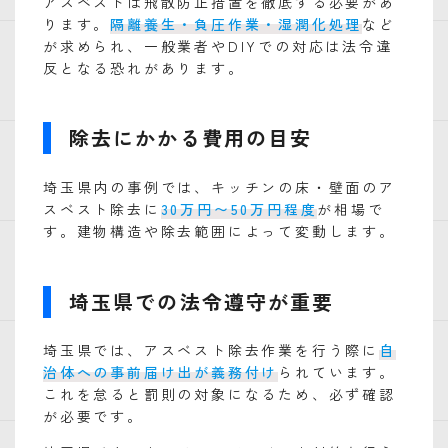
アスベストは飛散防止措置を徹底する必要があ
ります。
隔離養生・負圧作業・湿潤化処理
など
が求められ、一般業者やDIYでの対応は法令違
反となる恐れがあります。
除去にかかる費用の目安
埼玉県内の事例では、キッチンの床・壁面のア
スベスト除去に
30万円〜50万円程度
が相場で
す。建物構造や除去範囲によって変動します。
埼玉県での法令遵守が重要
埼玉県では、アスベスト除去作業を行う際に
自
治体への事前届け出が義務付け
られています。
これを怠ると罰則の対象になるため、必ず確認
が必要です。