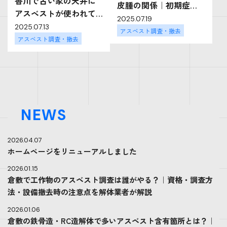
香川で古い家の天井に
皮腫の関係｜初期症
アスベストが使われて
状・早期発見・調査・
2025.07.19
いたら？確認方法・調
2025.07.13
除去・業者選びの重要
アスベスト調査・撤去
査費用・除去の流れを
アスベスト調査・撤去
性
徹底解説
NEWS
2026.04.07
ホームページをリニューアルしました
2026.01.15
倉敷で工作物のアスベスト調査は誰がやる？｜資格・調査方
法・設備撤去時の注意点を解体業者が解説
2026.01.06
倉敷の鉄骨造・RC造解体で多いアスベスト含有箇所とは？｜