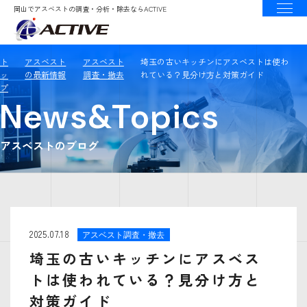
岡山でアスベストの調査・分析・除去ならACTIVE
ト
アスベスト
アスベスト
埼玉の古いキッチンにアスベストは使わ
ッ
の最新情報
調査・撤去
れている？見分け方と対策ガイド
プ
News&Topics
アスベストのブログ
2025.07.18
アスベスト調査・撤去
埼玉の古いキッチンにアスベス
トは使われている？見分け方と
対策ガイド