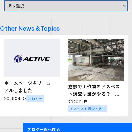
Other News＆Topics
ホームページをリニュー
倉敷で工作物のアスベス
アルしました
ト調査は誰がやる？｜資
2026.04.07
お知らせ
格・調査方法・設備撤去
2026.01.15
時の注意点を解体業者が
アスベスト調査・撤去
解説
ブログ一覧へ戻る