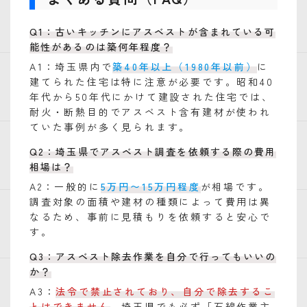
Q1：古いキッチンにアスベストが含まれている可
能性があるのは築何年程度？
A1：埼玉県内で
築40年以上（1980年以前）
に
建てられた住宅は特に注意が必要です。昭和40
年代から50年代にかけて建設された住宅では、
耐火・断熱目的でアスベスト含有建材が使われ
ていた事例が多く見られます。
Q2：埼玉県でアスベスト調査を依頼する際の費用
相場は？
A2：一般的に
5万円〜15万円程度
が相場です。
調査対象の面積や建材の種類によって費用は異
なるため、事前に見積もりを依頼すると安心で
す。
Q3：アスベスト除去作業を自分で行ってもいいの
か？
A3：
法令で禁止されており、自分で除去するこ
とはできません
。埼玉県でも必ず「石綿作業主