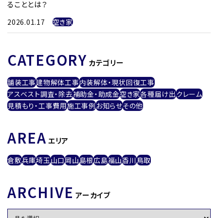
ることとは？
2026.01.17
空き家
CATEGORY
カテゴリー
舗装工事
建物解体工事
内装解体・現状回復工事
アスベスト調査・除去
補助金・助成金
空き家
各種届け出
クレーム
見積もり・工事費用
施工事例
お知らせ
その他
AREA
エリア
倉敷
兵庫
埼玉
山口
岡山
島根
広島
福山
香川
鳥取
ARCHIVE
アーカイブ