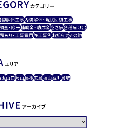
EGORY
カテゴリー
建物解体工事
内装解体・現状回復工事
調査・除去
補助金・助成金
空き家
各種届け出
積もり・工事費用
施工事例
お知らせ
その他
A
エリア
埼玉
山口
岡山
島根
広島
福山
香川
鳥取
HIVE
アーカイブ