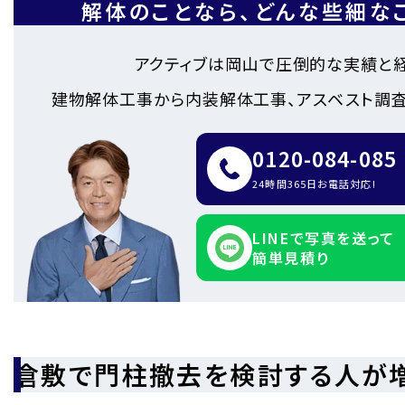
解体のことなら、
どんな些細な
アクティブは岡山で圧倒的な実績と
建物解体工事から内装解体工事、アスベスト調査
0120-084-085
24時間365日お電話対応!
LINEで写真を送って
簡単見積り
倉敷で門柱撤去を検討する人が