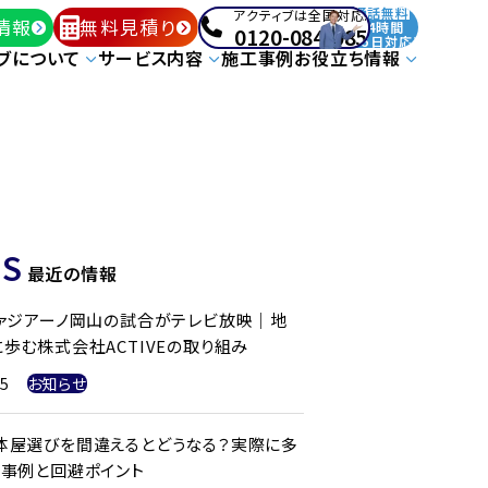
通話無料
アクティブは全国対応!
情報
無料見積り
24時間
0120-084-085
365日対応!
ブについて
サービス内容
施工事例
お役立ち情報
S
最近の情報
ファジアーノ岡山の試合がテレビ放映｜地
歩む株式会社ACTIVEの取り組み
25
お知らせ
体屋選びを間違えるとどうなる？実際に多
ル事例と回避ポイント