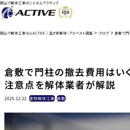
岡山で解体工事のことならアクティブ
>
>
岡山で解体工事ならACTIVE｜空き家解体・アスベスト調査
ブログ
倉敷で門
倉敷で門柱の撤去費用はいく
注意点を解体業者が解説
2025.12.22
建物解体工事
倉敷