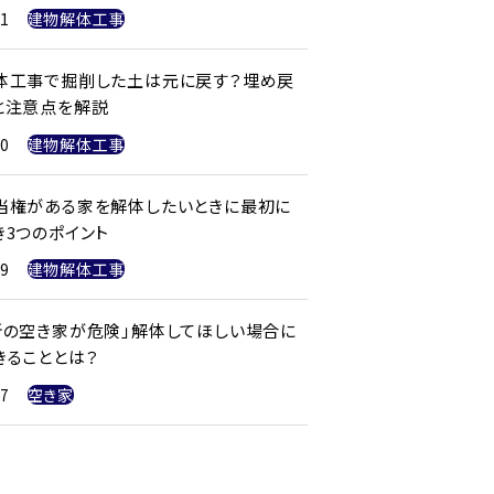
21
建物解体工事
体工事で掘削した土は元に戻す？埋め戻
と注意点を解説
20
建物解体工事
当権がある家を解体したいときに最初に
き3つのポイント
19
建物解体工事
所の空き家が危険」解体してほしい場合に
きることとは？
17
空き家