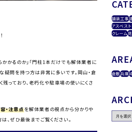
CAT
舗装工事
アスベスト
クレーム
見
！
ARE
らかかるのか」「門柱1本だけでも解体業者に
うな疑問を持つ方は非常に多いです。岡山・倉
倉敷
兵庫
く残っており、老朽化や駐車場の使いにくさ
ARC
容・注意点
を解体業者の視点から分かりや
方は、ぜひ最後までご覧ください。