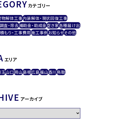
EGORY
カテゴリー
建物解体工事
内装解体・現状回復工事
調査・除去
補助金・助成金
空き家
各種届け出
積もり・工事費用
施工事例
お知らせ
その他
A
エリア
埼玉
山口
岡山
島根
広島
福山
香川
鳥取
HIVE
アーカイブ