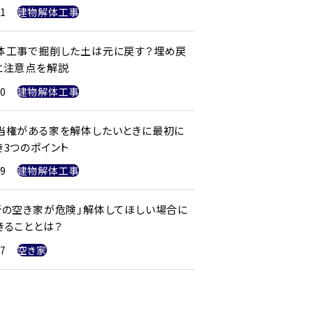
21
建物解体工事
体工事で掘削した土は元に戻す？埋め戻
と注意点を解説
20
建物解体工事
当権がある家を解体したいときに最初に
き3つのポイント
19
建物解体工事
所の空き家が危険」解体してほしい場合に
きることとは？
17
空き家