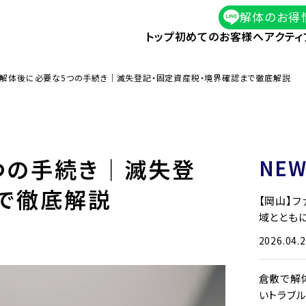
解体のお得
トップ
初めてのお客様へ
アクティ
】解体後に必要な5つの手続き｜滅失登記・固定資産税・境界確認まで徹底解説
つの手続き｜滅失登
NEW
で徹底解説
【岡山】
域とともに
2026.04.
倉敷で解
いトラブ