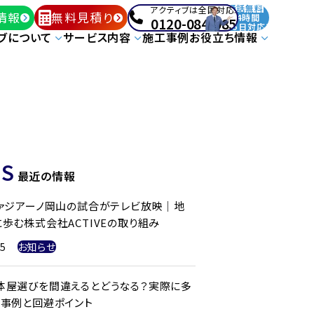
通話無料
アクティブは全国対応!
情報
無料見積り
24時間
0120-084-085
365日対応!
ブについて
サービス内容
施工事例
お役立ち情報
S
最近の情報
ファジアーノ岡山の試合がテレビ放映｜地
歩む株式会社ACTIVEの取り組み
25
お知らせ
体屋選びを間違えるとどうなる？実際に多
ル事例と回避ポイント