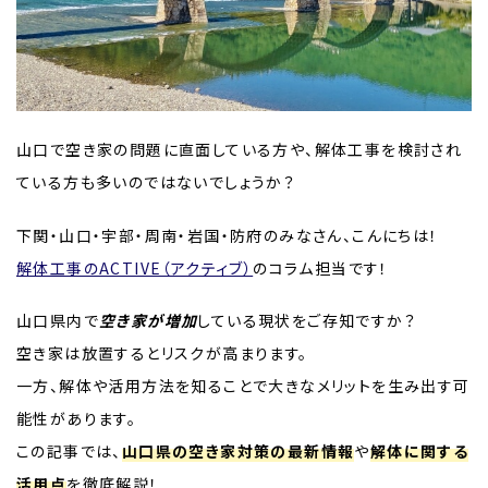
山口で空き家の問題に直面している方や、解体工事を検討され
ている方も多いのではないでしょうか？
下関・山口・宇部・周南・岩国・防府のみなさん、こんにちは！
解体工事のACTIVE（アクティブ）
のコラム担当です！
山口県内で
空き家が増加
している現状をご存知ですか？
空き家は放置するとリスクが高まります。
一方、解体や活用方法を知ることで大きなメリットを生み出す可
能性があります。
この記事では、
山口県の空き家対策の最新情報
や
解体に関する
活用点
を徹底解説！