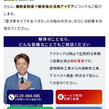
さらに、
補助金制度
や
解体後の活用アイデア
についてもご紹介
します。
「空き家をどうするべきか」とお悩みの方は、ぜひこの記事をお
役立てください。
解体のことなら、
どんな些細なことでもご相談ください
アクティブは岡山で圧倒的な実績
と経験を誇る
解体業者
です。
建物解体工事から内装解体工事、
アスベスト調査・除去まで安心し
てお任せください。
0120-084-085
メールで相談・
見積り依頼
24時間365日お電話対応!