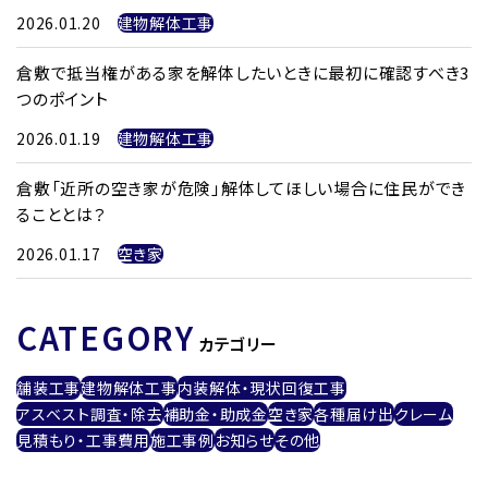
2026.01.20
建物解体工事
倉敷で抵当権がある家を解体したいときに最初に確認すべき3
つのポイント
2026.01.19
建物解体工事
倉敷「近所の空き家が危険」解体してほしい場合に住民ができ
ることとは？
2026.01.17
空き家
CATEGORY
カテゴリー
舗装工事
建物解体工事
内装解体・現状回復工事
アスベスト調査・除去
補助金・助成金
空き家
各種届け出
クレーム
見積もり・工事費用
施工事例
お知らせ
その他