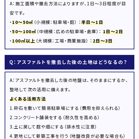
A：施工面積や撤去方法によりますが、1日～3日程度が目
安です。
・
10～50㎡
（小規模：駐車場・庭） ：
半日～1日
・
50～100㎡
（中規模：広めの駐車場・倉庫）：
1日～2日
・
100㎡以上
（大規模：工場・商業施設） ：
2日～3日
Q：アスファルトを撤去した後の土地はどうなるの？
A：アスファルトを撤去した後の地盤は、そのままにするか、
整地して次の活用に備えます。
よくある活用方法
1.砕石を敷いて簡易駐車場にする（費用を抑えられる）
2.コンクリート舗装をする（耐久性を高める）
3.土に戻して庭や畑にする（排水性に注意）
4.更地にして新築工事を行う（地盤改良が必要な場合も）