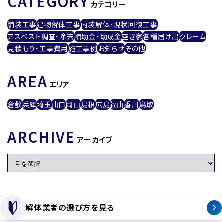
CATEGORY
カテゴリー
舗装工事
建物解体工事
内装解体・現状回復工事
アスベスト調査・除去
補助金・助成金
空き家
各種届け出
クレーム
見積もり・工事費用
施工事例
お知らせ
その他
AREA
エリア
倉敷
兵庫
埼玉
山口
岡山
島根
広島
福山
香川
鳥取
ARCHIVE
アーカイブ
解体業者の選び方を見る