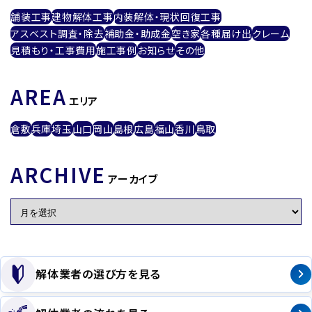
舗装工事
建物解体工事
内装解体・現状回復工事
アスベスト調査・除去
補助金・助成金
空き家
各種届け出
クレーム
見積もり・工事費用
施工事例
お知らせ
その他
AREA
エリア
倉敷
兵庫
埼玉
山口
岡山
島根
広島
福山
香川
鳥取
ARCHIVE
アーカイブ
解体業者の選び方を見る