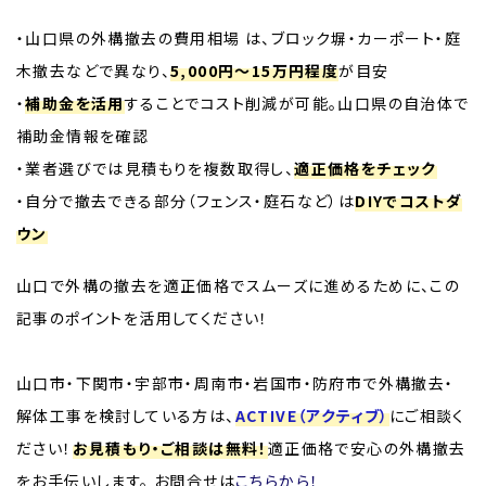
・山口県の外構撤去の費用相場 は、ブロック塀・カーポート・庭
木撤去などで異なり、
5,000円～15万円程度
が目安
・
補助金を活用
することでコスト削減が可能。山口県の自治体で
補助金情報を確認
・業者選びでは見積もりを複数取得し、
適正価格をチェック
・自分で撤去できる部分（フェンス・庭石など）は
DIYでコストダ
ウン
山口で外構の撤去を適正価格でスムーズに進めるために、この
記事のポイントを活用してください！
山口市・下関市・宇部市・周南市・岩国市・防府市で外構撤去・
解体工事を検討している方は、
ACTIVE（アクティブ）
にご相談く
ださい！
お見積もり・ご相談は無料！
適正価格で安心の外構撤去
をお手伝いします。 お問合せは
こちらから！