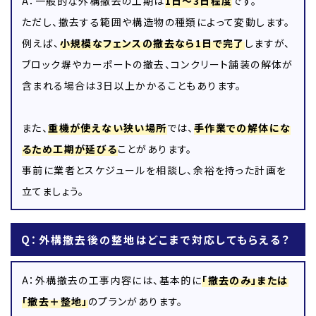
A：一般的な外構撤去の工期は
1日～3日程度
です。
ただし、撤去する範囲や構造物の種類によって変動します。
例えば、
小規模なフェンスの撤去なら1日で完了
しますが、
ブロック塀やカーポートの撤去、コンクリート舗装の解体が
含まれる場合は3日以上かかることもあります。
また、
重機が使えない狭い場所
では、
手作業での解体にな
るため工期が延びる
ことがあります。
事前に業者とスケジュールを相談し、余裕を持った計画を
立てましょう。
Q：外構撤去後の整地はどこまで対応してもらえる？
A：外構撤去の工事内容には、基本的に
「撤去のみ」または
「撤去＋整地」
のプランがあります。