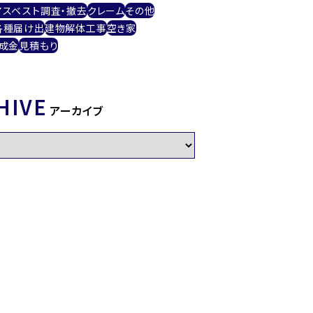
アスベスト調査・撤去
クレーム
その他
各種届け出
建物解体工事
空き家
成金
見積もり
HIVE
アーカイブ