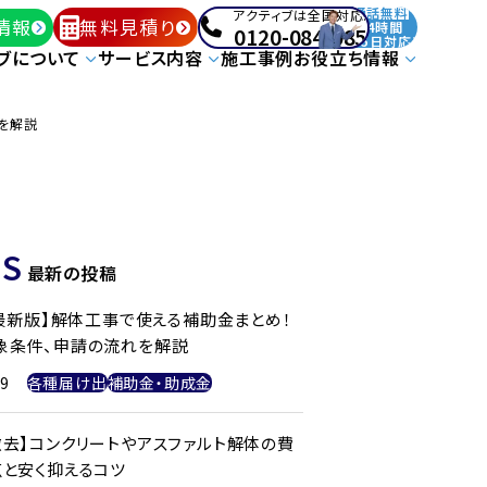
通話無料
アクティブは全国対応!
情報
無料見積り
24時間
0120-084-085
365日対応!
ブについて
サービス内容
施工事例
お役立ち情報
を解説
S
最新の投稿
年最新版】解体工事で使える補助金まとめ！
象条件、申請の流れを解説
29
各種届け出
補助金・助成金
撤去】コンクリートやアスファルト解体の費
点と安く抑えるコツ