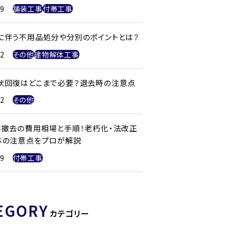
29
舗装工事
付帯工事
に伴う不用品処分や分別のポイントとは？
22
その他
建物解体工事
状回復はどこまで必要？退去時の注意点
22
その他
塀撤去の費用相場と手順！老朽化・法改正
体の注意点をプロが解説
29
付帯工事
EGORY
カテゴリー