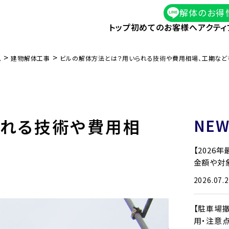
解体のお得
トップ
初めてのお客様へ
アクティ
>
>
ム
建物解体工事
ビルの解体方法とは？用いられる技術や費用相場、工期など
られる技術や費用相
NEW
【2026
金額や対
2026.07.
【駐車場
用・注意