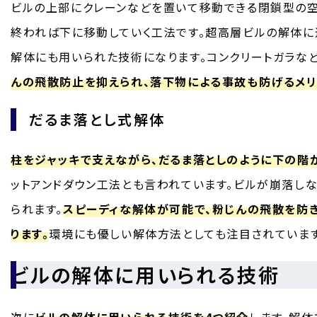
ビルの上部にクレーンなどを置いて移動できる閉鎖型の空
終われば下に移動していく工法です。超高層ビルの解体に
解体にも用いられた技術になります。コンクリートガラな
んの飛散防止を抑えられ、落下物による事故も防げるメリ
だるま落とし式解体
柱をジャッキで支えながら、だるま落としのように下の階
ットアンドダウン工法とも言われています。ビルが崩落し
られます。
スピーディな解体が可能で、粉じんの飛散を防
ります。
環境にも優しい解体方法としても注目されています
ビルの解体に用いられる技術
次に
ビルの解体に用いられる技術を4つ紹介
します。解体