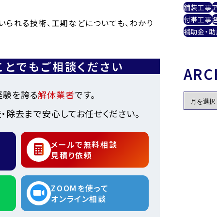
舗装工事
付帯工事
いられる技術、工期などについても、わかり
補助金・助
ことでもご相談ください
ARC
経験を誇る
解体業者
です。
・除去まで安心してお任せください。
メールで無料相談
見積り依頼
ZOOMを使って
オンライン相談