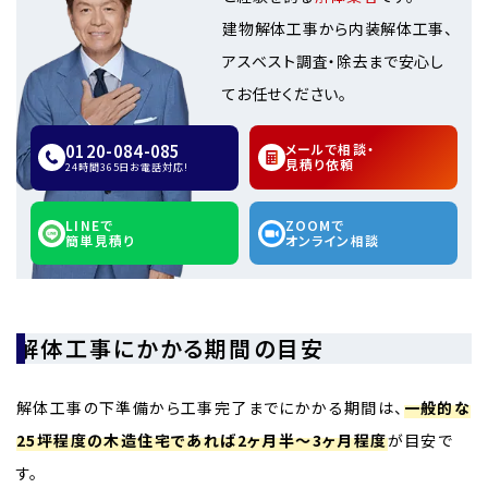
建物解体工事から内装解体工事、
アスベスト調査・除去まで安心し
てお任せください。
0120-084-085
メールで相談・
見積り依頼
24時間365日お電話対応!
LINEで
ZOOMで
簡単見積り
オンライン相談
解体工事にかかる期間の目安
解体工事の下準備から工事完了までにかかる期間は、
一般的な
25坪程度の木造住宅であれば2ヶ月半〜3ヶ月程度
が目安で
す。