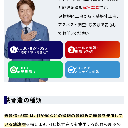
と経験を誇る
解体業者
です。
建物解体工事から内装解体工事、
アスベスト調査・除去まで安心し
てお任せください。
0120-084-085
メールで相談・
見積り依頼
24時間365日お電話対応!
LINEで
ZOOMで
簡単見積り
オンライン相談
鉄骨造の種類
鉄骨造（S造）は、柱や梁などの建物の骨組みに鉄骨を使用して
いる建造物
を指します。同じ鉄骨造でも使用する鉄骨の厚みの