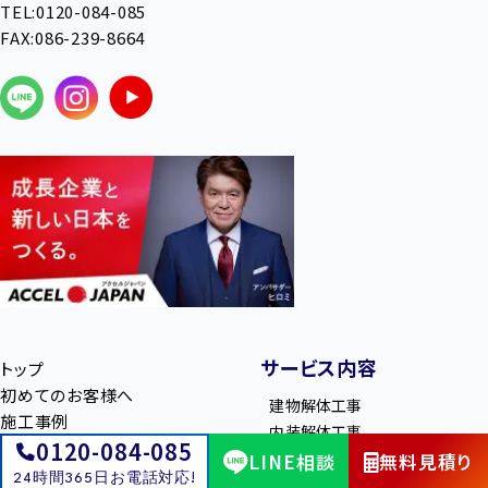
TEL:0120-084-085
FAX:086-239-8664
サービス内容
トップ
初めてのお客様へ
建物解体工事
施工事例
内装解体工事
0120-084-085
補助金・助成金
アスベスト対策
LINE相談
無料見積り
無料お見積り
24時間365日お電話対応!
舗装工事