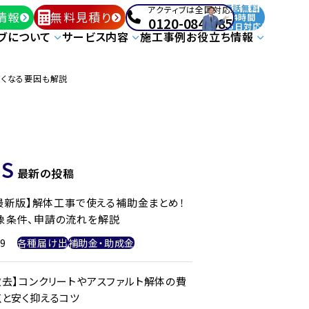
通話無料
アクティブは全国対応!
情報
無料見積り
24時間
0120-084-085
365日対応!
ブについて
サービス内容
施工事例
お役立ち情報
高くなる要因も解説
S
最新の投稿
年最新版】解体工事で使える補助金まとめ！
象条件、申請の流れを解説
29
各種届け出
補助金・助成金
撤去】コンクリートやアスファルト解体の費
点と安く抑えるコツ