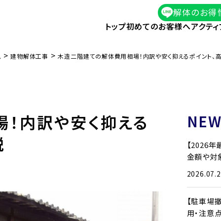
解体のお得
トップ
初めてのお客様へ
アクティ
>
>
ム
建物解体工事
木造二階建ての解体費用相場！内訳や安く抑えるポイント、
場！内訳や安く抑える
NEW
説
【2026
金額や対
2026.07.
【駐車場
用・注意