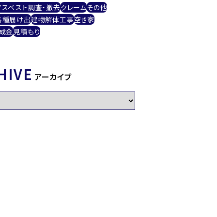
アスベスト調査・撤去
クレーム
その他
各種届け出
建物解体工事
空き家
成金
見積もり
HIVE
アーカイブ