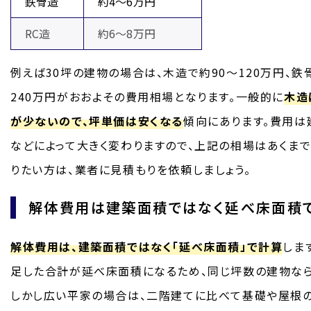
鉄骨造
約4～6万円
RC造
約6～8万円
例えば30坪の建物の場合は、木造で約90〜120万円、鉄骨
240万円がおおよその費用相場となります。一般的に
木造
が少ないので、坪単価は安くなる
傾向にあります。費用は
などによって大きく変わりますので、上記の相場はあくま
りたい方は、業者に見積もりを依頼しましょう。
解体費用は建築面積ではなく延べ床面積
解体費用は、建築面積ではなく「延べ床面積」で計算
しま
足した合計が延べ床面積になるため、同じ坪数の建物なら
しかし広い平家の場合は、二階建てに比べて基礎や屋根の