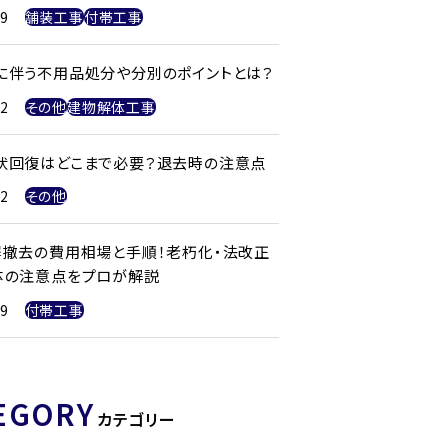
29
舗装工事
付帯工事
に伴う不用品処分や分別のポイントとは？
22
その他
建物解体工事
状回復はどこまで必要？退去時の注意点
22
その他
塀撤去の費用相場と手順！老朽化・法改正
体の注意点をプロが解説
29
付帯工事
EGORY
カテゴリー