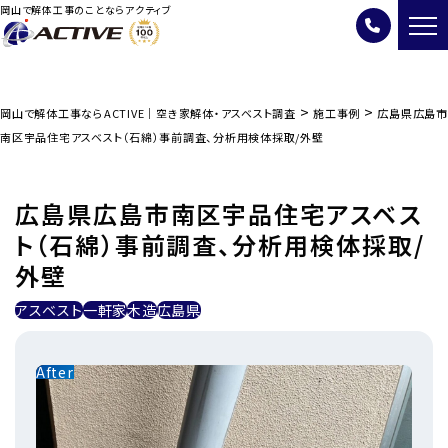
岡山で解体工事のことならアクティブ
>
>
岡山で解体工事ならACTIVE｜空き家解体・アスベスト調査
施工事例
広島県広島市
南区宇品住宅アスベスト（石綿）事前調査、分析用検体採取/外壁
広島県広島市南区宇品住宅アスベス
ト（石綿）事前調査、分析用検体採取/
外壁
アスベスト
一軒家
木造
広島県