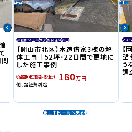
アス
建物解体工事
木造
集合住宅
岡山
確
【
【岡山市北区】木造借家3棟の解
て
壁
体工事｜52坪・22日間で更地に
日間
う
した施工事例
調
180
解体工事費価格帯
万円
他、諸経費別途
施工事例一覧へ戻る