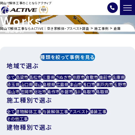
岡山で解体工事のことならアクティブ
Works
>
>
岡山で解体工事ならACTIVE｜空き家解体・アスベスト調査
施工事例
倉庫
施工事例
種類を絞って事例を見る
地域で選ぶ
全て
高梁市
高松市
三重県
さぬき市
井原市
倉敷市
備前市
兵庫県
埼玉県
山口県
岡山
島根県
広島県
津山市
浅口市
瀬戸内市
玉野市
福山市
笠岡市
総社市
美作市
赤磐市
香川
鳥取市
鳥取県
施工種別で選ぶ
全て
建物解体工事
内装解体⼯事
アスベスト
舗装工事
その他工事
建物種別で選ぶ