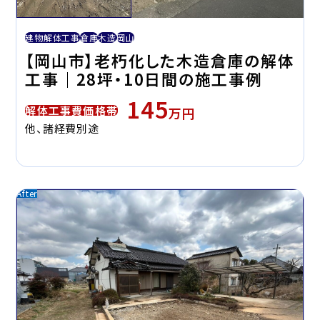
建物解体工事
倉庫
木造
岡山
【岡山市】老朽化した木造倉庫の解体
工事｜28坪・10日間の施工事例
145
解体工事費価格帯
万円
他、諸経費別途