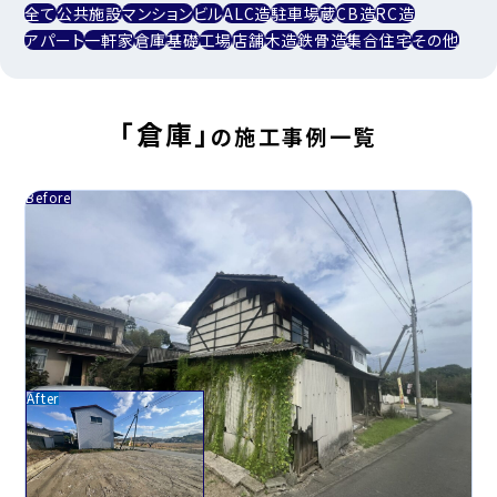
全て
公共施設
マンション
ビル
ALC造
駐車場
蔵
CB造
RC造
アパート
一軒家
倉庫
基礎
工場
店舗
木造
鉄骨造
集合住宅
その他
「倉庫」
の施工事例一覧