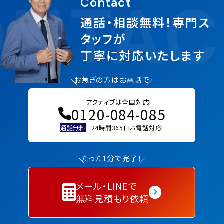
NTAC
Contact
通話・相談無料！専門ス
タッフが
丁寧に対応いたします
お急ぎの方はお電話で
アクティブは全国対応!
0120-084-085
通話無料
24時間365日お電話対応!
たった1分で完了！
メール・LINEで
無料見積もり依頼