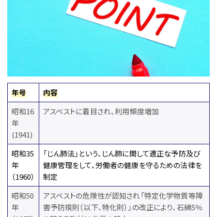
年号
内容
昭和16
アスベストに着目され、利用頻度増加
年
(1941)
昭和35
「じん肺法」という、じん肺に関して適正な予防及び
年
健康管理をして、労働者の健康を守るための法律を
（1960）
制定
昭和50
アスベストの危険性が認知され「特定化学物質等障
年
害予防規則（以下、特化則）」の改正により、石綿5％