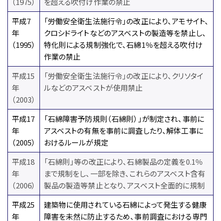
（1975）
を超える吹付け作業の禁止
平成7
「労働安全衛生法施行令」の改正により、アモサイト、
年
クロシドライトなどのアスベストの製造等を禁止し、
（1995）
特化則による規制強化で、石綿1％を超える吹付け
作業の禁止
平成15
「労働安全衛生法施行令」の改正により、クリソタイ
年
ルなどのアスベストが使用禁止
（2003）
平成17
「石綿障害予防規則（石綿則）」が制定され、事前に
年
アスベストの有無を事前に調査したり、解体工事に
（2005）
おけるルールが規定
平成18
「石綿則」等の改正により、石綿製品の定義を0.1％
年
まで規制をし、一部を除き、これらのアスベスト含有
（2006）
製品の製造等禁止となり、アスベスト全面的に規制
平成25
建築物に使用されている石綿によって発生する健康
年
障害を未然に防止するため、事前調査における専門