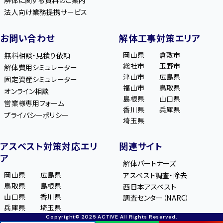
法人向け業務提携サービス
お問い合わせ
解体工事対策エリア
岡山県
倉敷市
無料相談・見積り依頼
総社市
玉野市
解体費用シミュレーター
津山市
広島県
固定資産シミュレーター
福山市
鳥取県
オンライン相談
島根県
山口県
営業様専用フォーム
香川県
兵庫県
プライバシーポリシー
埼玉県
アスベスト対策対応エリ
関連サイト
ア
解体パートナーズ
岡山県
広島県
アスベスト調査・除去
鳥取県
島根県
西日本アスベスト
山口県
香川県
調査センター（NARC）
兵庫県
埼玉県
Copyright© 2025 ACTIVE All Rights Reserved.