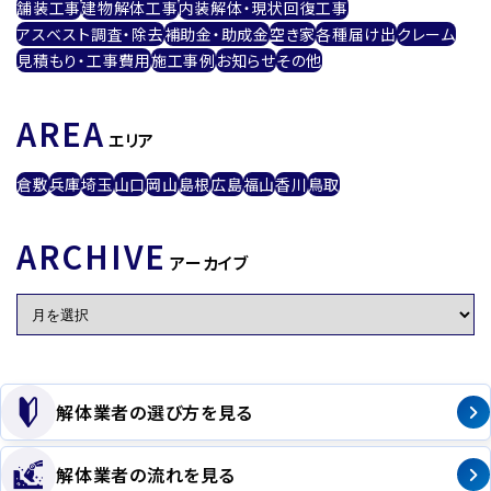
舗装工事
建物解体工事
内装解体・現状回復工事
アスベスト調査・除去
補助金・助成金
空き家
各種届け出
クレーム
見積もり・工事費用
施工事例
お知らせ
その他
AREA
エリア
倉敷
兵庫
埼玉
山口
岡山
島根
広島
福山
香川
鳥取
ARCHIVE
アーカイブ
解体業者の選び方を見る
解体業者の流れを見る