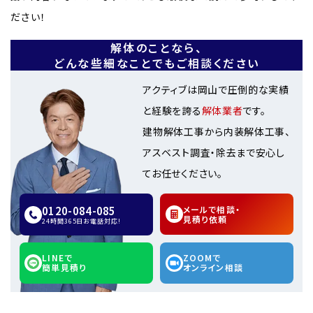
ださい！
解体のことなら、
どんな些細なことでもご相談ください
アクティブは岡山で圧倒的な実績
と経験を誇る
解体業者
です。
建物解体工事から内装解体工事、
アスベスト調査・除去まで安心し
てお任せください。
0120-084-085
メールで相談・
見積り依頼
24時間365日お電話対応!
LINEで
ZOOMで
簡単見積り
オンライン相談