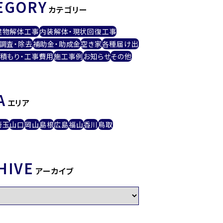
EGORY
カテゴリー
建物解体工事
内装解体・現状回復工事
調査・除去
補助金・助成金
空き家
各種届け出
積もり・工事費用
施工事例
お知らせ
その他
A
エリア
埼玉
山口
岡山
島根
広島
福山
香川
鳥取
HIVE
アーカイブ