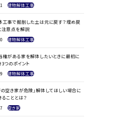
21
建物解体工事
体工事で掘削した土は元に戻す？埋め戻
と注意点を解説
20
建物解体工事
当権がある家を解体したいときに最初に
き3つのポイント
19
建物解体工事
所の空き家が危険」解体してほしい場合に
きることとは？
17
空き家