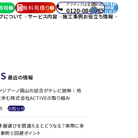
通話無料
アクティブは全国対応!
情報
無料見積り
24時間
0120-084-085
365日対応!
ブについて
サービス内容
施工事例
お役立ち情報
S
最近の情報
ファジアーノ岡山の試合がテレビ放映｜地
歩む株式会社ACTIVEの取り組み
25
お知らせ
体屋選びを間違えるとどうなる？実際に多
ル事例と回避ポイント