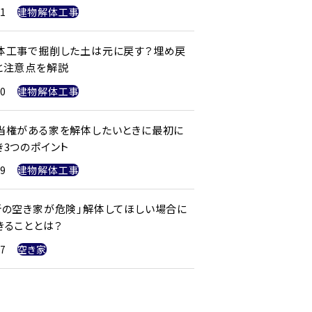
21
建物解体工事
体工事で掘削した土は元に戻す？埋め戻
と注意点を解説
20
建物解体工事
当権がある家を解体したいときに最初に
き3つのポイント
19
建物解体工事
所の空き家が危険」解体してほしい場合に
きることとは？
17
空き家