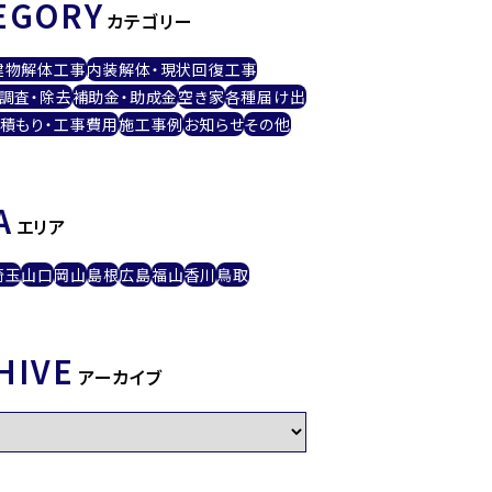
EGORY
カテゴリー
建物解体工事
内装解体・現状回復工事
調査・除去
補助金・助成金
空き家
各種届け出
積もり・工事費用
施工事例
お知らせ
その他
A
エリア
埼玉
山口
岡山
島根
広島
福山
香川
鳥取
HIVE
アーカイブ