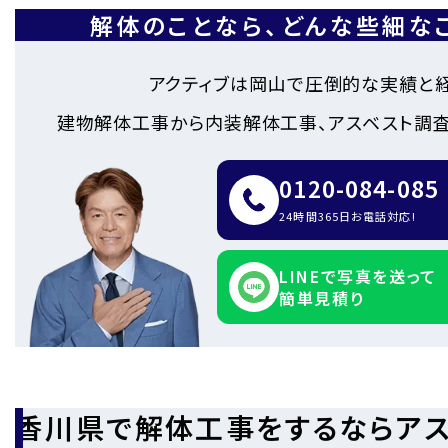
解体のことなら、
どんな些細な
アクティブは岡山で圧倒的な実績と
建物解体工事から内装解体工事、アスベスト調査
0120-084-085
24時間365日お電話対応!
LINEで写真を送って
簡単見積り
香川県で解体工事をするならアス