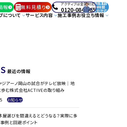
通話無料
アクティブは全国対応!
情報
無料見積り
24時間
0120-084-085
365日対応!
ブについて
サービス内容
施工事例
お役立ち情報
S
最近の情報
ファジアーノ岡山の試合がテレビ放映｜地
歩む株式会社ACTIVEの取り組み
25
お知らせ
体屋選びを間違えるとどうなる？実際に多
ル事例と回避ポイント