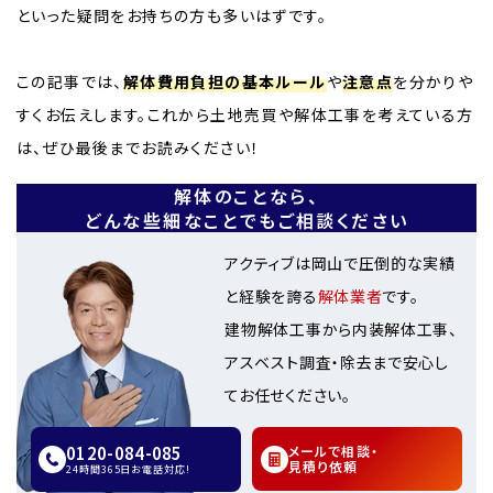
といった疑問をお持ちの方も多いはずです。
この記事では、
解体費用負担の基本ルール
や
注意点
を分かりや
すくお伝えします。これから土地売買や解体工事を考えている方
は、ぜひ最後までお読みください！
解体のことなら、
どんな些細なことでもご相談ください
アクティブは岡山で圧倒的な実績
と経験を誇る
解体業者
です。
建物解体工事から内装解体工事、
アスベスト調査・除去まで安心し
てお任せください。
0120-084-085
メールで相談・
見積り依頼
24時間365日お電話対応!