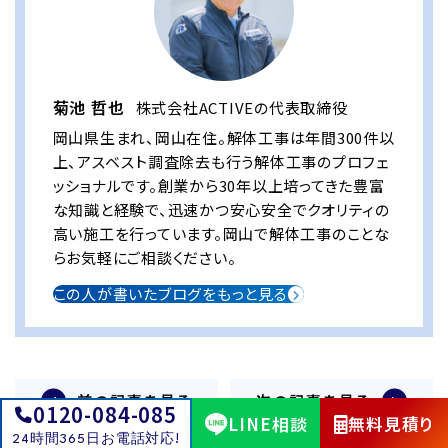
菊池 哲也
株式会社ACTIVEの代表取締役
岡山県生まれ、岡山在住。解体工事は年間300件以
上、アスベスト調査除去も行う解体工事のプロフェ
ッショナルです。創業から30年以上培ってきた豊富
な知識と経験で、迅速かつ安心安全でクオリティの
高い施工を行っています。岡山で解体工事のことな
らお気軽にご相談ください。
この人が書いたブログをもっと見る
前の記事を見る
次の記事を見る
0120-084-085
LINE相談
無料見積り
解体工事の必須アイテム！
解体工事施工技士と建設
24時間365日お電話対応!