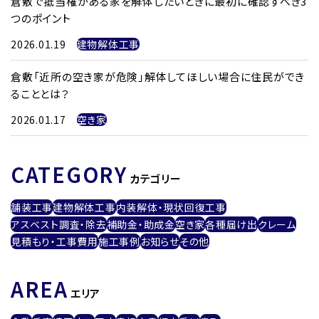
倉敷で抵当権がある家を解体したいときに最初に確認すべき3
つのポイント
2026.01.19
建物解体工事
倉敷「近所の空き家が危険」解体してほしい場合に住民ができ
ることとは？
2026.01.17
空き家
CATEGORY
カテゴリー
舗装工事
建物解体工事
内装解体・現状回復工事
アスベスト調査・除去
補助金・助成金
空き家
各種届け出
クレーム
見積もり・工事費用
施工事例
お知らせ
その他
AREA
エリア