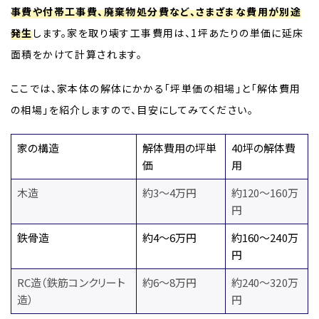
事費や付帯工事費、廃棄物処分費など、さまざまな費用が別途
発生
します。家を取り壊す工事費用は、1坪あたりの単価に延床
面積をかけて計算されます。
ここでは、家本体の解体にかかる「坪単価の相場」と「解体費用
の相場」を紹介しますので、目安にしてみてください。
家の構造
解体費用の坪単
40坪の解体費
価
用
木造
約3～4万円
約120～160万
円
鉄骨造
約4～6万円
約160〜240万
円
RC造（鉄筋コンクリート
約6～8万円
約240〜320万
造）
円