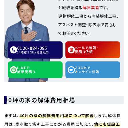
と経験を誇る
解体業者
です。
建物解体工事から内装解体工事、
アスベスト調査・除去まで安心し
てお任せください。
0120-084-085
メールで相談・
見積り依頼
24時間365日お電話対応!
LINEで
ZOOMで
簡単見積り
オンライン相談
40坪の家の解体費用相場
まずは、
40坪の家の解体費用相場について解説
します。解体費
用は、家を取り壊す工事にかかる費用に加えて、
他にも仮設工