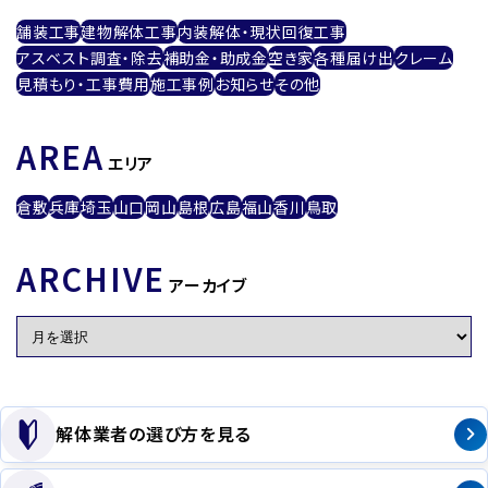
舗装工事
建物解体工事
内装解体・現状回復工事
アスベスト調査・除去
補助金・助成金
空き家
各種届け出
クレーム
見積もり・工事費用
施工事例
お知らせ
その他
AREA
エリア
倉敷
兵庫
埼玉
山口
岡山
島根
広島
福山
香川
鳥取
ARCHIVE
アーカイブ
解体業者の選び方を見る