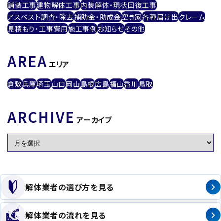
舗装工事
建物解体工事
内装解体・現状回復工事
アスベスト調査・除去
補助金・助成金
空き家
各種届け出
クレーム
見積もり・工事費用
施工事例
お知らせ
その他
AREA
エリア
倉敷
兵庫
埼玉
山口
岡山
島根
広島
福山
香川
鳥取
ARCHIVE
アーカイブ
解体業者の選び方を見る
解体業者の流れを見る