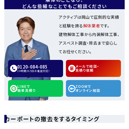
どんな些細なことでもご相談ください
アクティブは岡山で圧倒的な実績
と経験を誇る
解体業者
です。
建物解体工事から内装解体工事、
アスベスト調査・除去まで安心し
てお任せください。
0120-084-085
メールで相談・
見積り依頼
24時間365日お電話対応!
LINEで
ZOOMで
簡単見積り
オンライン相談
カーポートの撤去をするタイミング