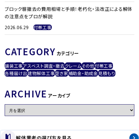
ブロック塀撤去の費用相場と手順！老朽化・法改正による解体
の注意点をプロが解説
2026.06.29
付帯工事
CATEGORY
カテゴリー
舗装工事
アスベスト調査・撤去
クレーム
その他
付帯工事
各種届け出
建物解体工事
空き家
補助金・助成金
見積もり
ARCHIVE
アーカイブ
解体業者の選び方を見る