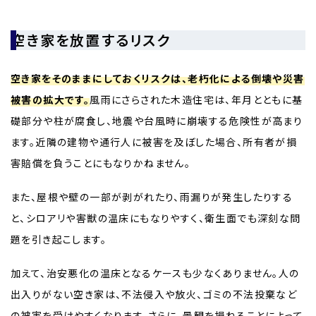
空き家を放置するリスク
空き家をそのままにしておくリスクは、老朽化による倒壊や災害
被害の拡大です。
風雨にさらされた木造住宅は、年月とともに基
礎部分や柱が腐食し、地震や台風時に崩壊する危険性が高まり
ます。近隣の建物や通行人に被害を及ぼした場合、所有者が損
害賠償を負うことにもなりかねません。
また、屋根や壁の一部が剥がれたり、雨漏りが発生したりする
と、シロアリや害獣の温床にもなりやすく、衛生面でも深刻な問
題を引き起こします。
加えて、治安悪化の温床となるケースも少なくありません。人の
出入りがない空き家は、不法侵入や放火、ゴミの不法投棄など
の被害を受けやすくなります。さらに、景観を損ねることによって