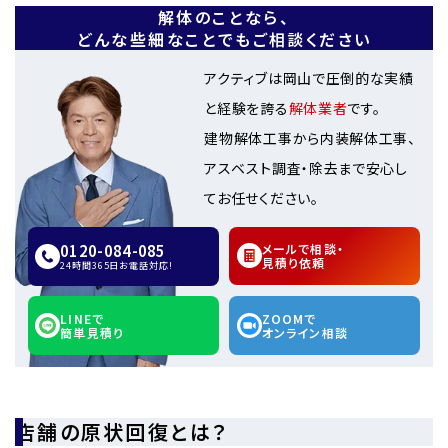
解体のことなら、
どんな些細なことでもご相談ください
アクティブは岡山で圧倒的な実績
と経験を誇る
解体業者
です。
建物解体工事から内装解体工事、
アスベスト調査・除去まで安心し
てお任せください。
0120-084-085
メールで相談・
見積り依頼
24時間365日お電話対応!
LINEで
ZOOMで
簡単見積り
オンライン相談
店舗の原状回復とは？