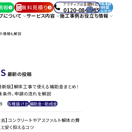
通話無料
アクティブは全国対応!
情報
無料見積り
24時間
0120-084-085
365日対応!
ブについて
サービス内容
施工事例
お役立ち情報
の情報も解説
S
最新の投稿
年最新版】解体工事で使える補助金まとめ！
象条件、申請の流れを解説
29
各種届け出
補助金・助成金
撤去】コンクリートやアスファルト解体の費
点と安く抑えるコツ