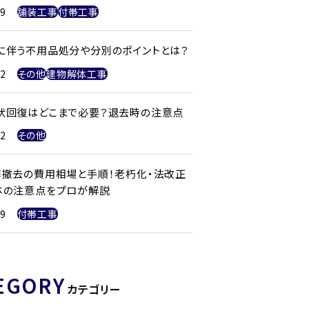
29
舗装工事
付帯工事
に伴う不用品処分や分別のポイントとは？
22
その他
建物解体工事
状回復はどこまで必要？退去時の注意点
22
その他
塀撤去の費用相場と手順！老朽化・法改正
体の注意点をプロが解説
29
付帯工事
EGORY
カテゴリー