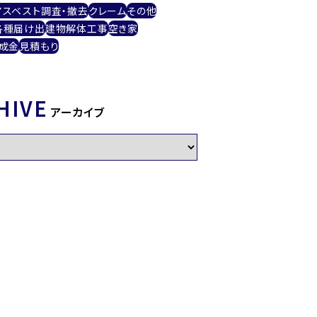
アスベスト調査・撤去
クレーム
その他
各種届け出
建物解体工事
空き家
成金
見積もり
HIVE
アーカイブ