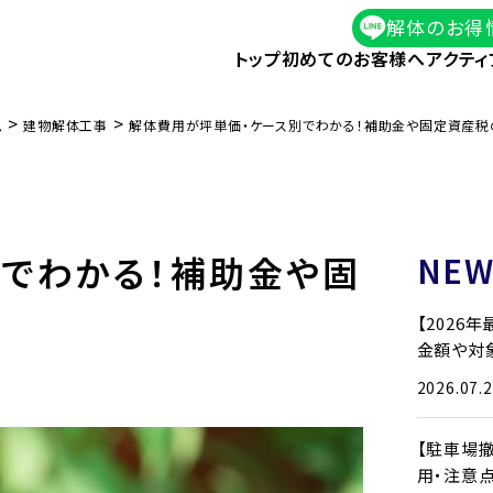
解体のお得
トップ
初めてのお客様へ
アクティ
>
>
ム
建物解体工事
解体費用が坪単価・ケース別でわかる！補助金や固定資産税
でわかる！補助金や固
NEW
【2026
金額や対
2026.07.
【駐車場
用・注意