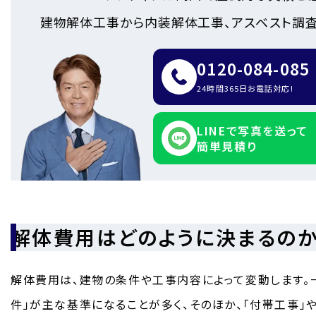
建物解体工事から内装解体工事、アスベスト調査
0120-084-085
24時間365日お電話対応!
LINEで写真を送って
簡単見積り
解体費用はどのように決まるの
解体費用は、建物の条件や工事内容によって変動します。一
件」が主な基準になることが多く、そのほか、「付帯工事」